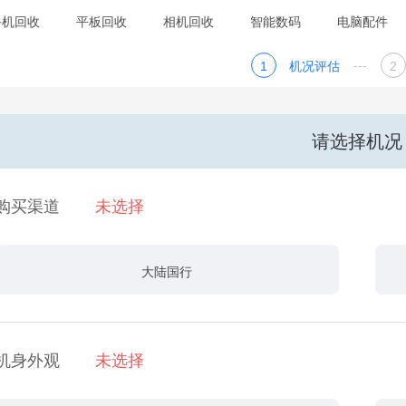
手机回收
平板回收
相机回收
智能数码
电脑配件
---
1
机况评估
2
请选择机况
购买渠道
未选择
大陆国行
机身外观
未选择