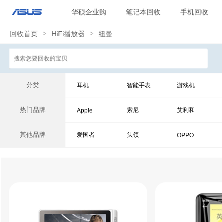
华硕企业购
笔记本回收
手机回收
回收首页
>
HiFi播放器
>
纽曼
分类
耳机
智能手表
游戏机
热门品牌
索尼
艾利和
Apple
其他品牌
爱国者
头领
OPPO