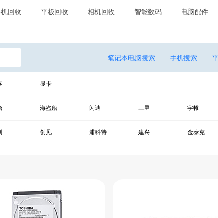
手机回收
平板回收
相机回收
智能数码
电脑配件
笔记本电脑搜索
手机搜索
存
显卡
瞻
海盗船
闪迪
三星
宇帷
刚
创见
浦科特
建兴
金泰克