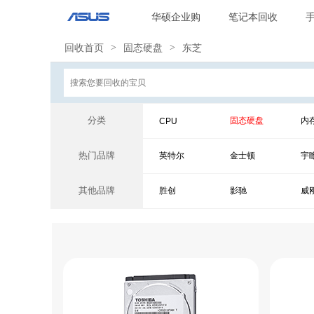
华硕企业购
笔记本回收
回收首页
>
固态硬盘
>
东芝
分类
固态硬盘
内
CPU
热门品牌
英特尔
金士顿
宇
其他品牌
胜创
影驰
威